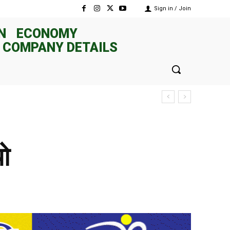
Sign in / Join
N
ECONOMY
 COMPANY DETAILS
ो