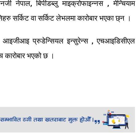
्जी नेपाल, बिपीडब्लु माइक्रोफाइन्नस , मेन्चियाम
िनिहरु सर्किट वा सर्किट लेभलमा कारोबार भएका छ्न ।
 आइजीआइ प्रुडेन्सियल इन्सुरेन्स , एचआइडिसीएल
्च कारोबार भएको छ ।