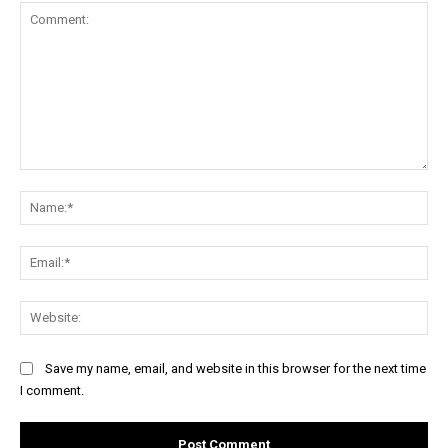
Comment:
Na
Ema
Web
Save my name, email, and website in this browser for the next time
I comment.