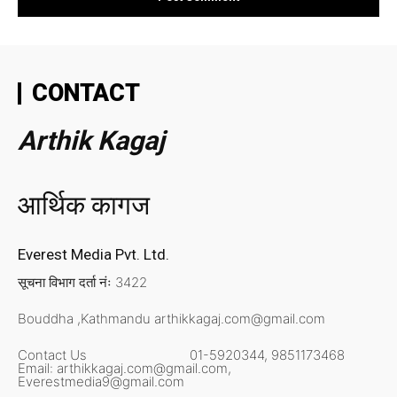
CONTACT
Arthik Kagaj
आर्थिक कागज
Everest Media Pvt. Ltd.
सूचना विभाग दर्ता नंः 3422
Bouddha ,Kathmandu
arthikkagaj.com@gmail.com
Contact Us
01-5920344,
9851173468
Email:
arthikkagaj.com@gmail.com,
Everestmedia9@gmail.com