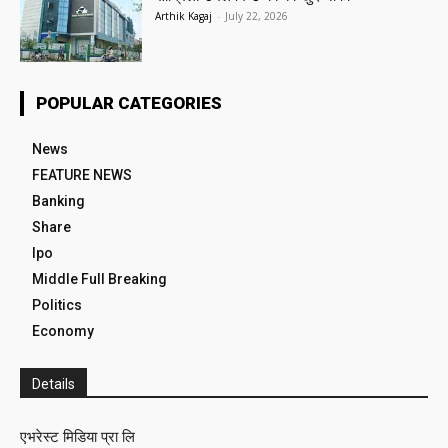
Arthik Kagaj
-
July 22, 2026
POPULAR CATEGORIES
News
FEATURE NEWS
Banking
Share
Ipo
Middle Full Breaking
Politics
Economy
Details
एभरेस्ट मिडिया प्रा लि