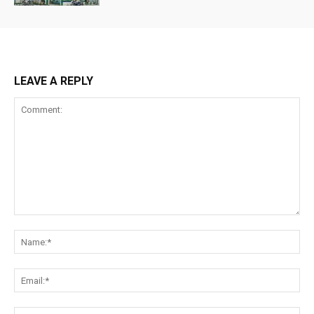
LEAVE A REPLY
Comment:
Na
Ema
Web