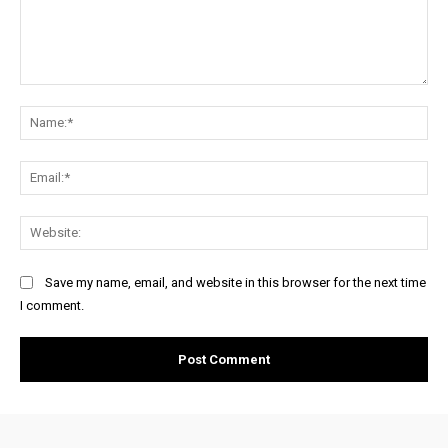
Comment:
Na
Ema
Web
Save my name, email, and website in this browser for the next time
I comment.