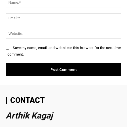
Na
Ema
Web
Save my name, email, and website in this browser for the next time
I comment.
CONTACT
Arthik Kagaj