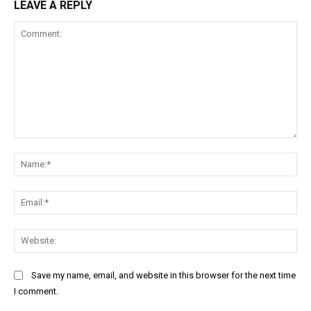
LEAVE A REPLY
Comment:
Na
Ema
Web
Save my name, email, and website in this browser for the next time
I comment.