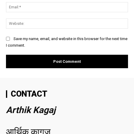
Ema
Web
Save my name, email, and website in this browser for the next time
I comment.
CONTACT
Arthik Kagaj
आर्थिक कागज