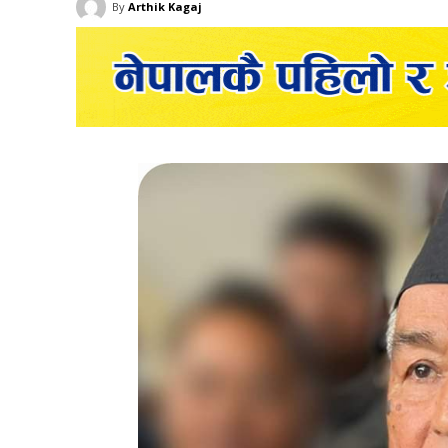
By
Arthik Kagaj