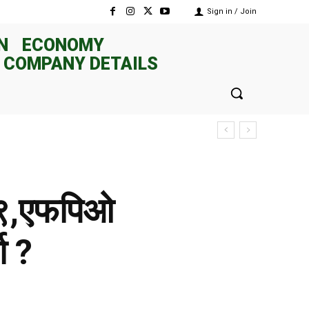
Sign in / Join
N
ECONOMY
 COMPANY DETAILS
३९,एफपिओ
ा ?