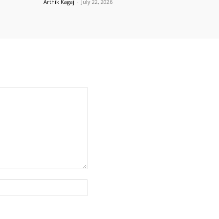
Arthik Kagaj
-
July 22, 2026
Website: