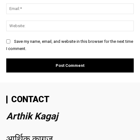
Ema
Web
Save my name, email, and website in this browser for the next time
I comment.
CONTACT
Arthik Kagaj
आर्थिक कागज