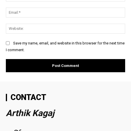
Ema
Web
Save my name, email, and website in this browser for the next time
I comment.
CONTACT
Arthik Kagaj