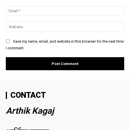
Ema
Web
Save my name, email, and website in this browser for the next time
I comment.
CONTACT
Arthik Kagaj