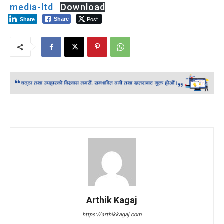
media-ltd
Download
Post
Share
Share
Arthik Kagaj
https://arthikkagaj.com