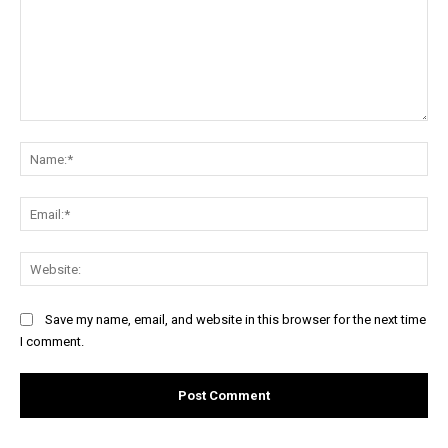
Comment:
Na
Ema
Web
Save my name, email, and website in this browser for the next time
I comment.