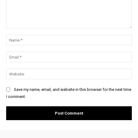
Comment:
Na
Ema
Web
Save my name, email, and website in this browser for the next time
I comment.