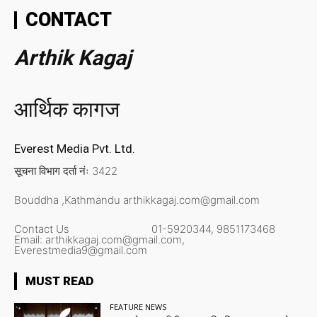
CONTACT
Arthik Kagaj
आर्थिक कागज
Everest Media Pvt. Ltd.
सूचना विभाग दर्ता नंः 3422
Bouddha ,Kathmandu
arthikkagaj.com@gmail.com
Contact Us
01-5920344,
9851173468
Email:
arthikkagaj.com@gmail.com,
Everestmedia9@gmail.com
MUST READ
FEATURE NEWS