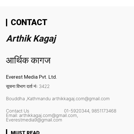
CONTACT
Arthik Kagaj
आर्थिक कागज
Everest Media Pvt. Ltd.
सूचना विभाग दर्ता नंः 3422
Bouddha ,Kathmandu
arthikkagaj.com@gmail.com
Contact Us
01-5920344,
9851173468
Email:
arthikkagaj.com@gmail.com,
Everestmedia9@gmail.com
MUST READ