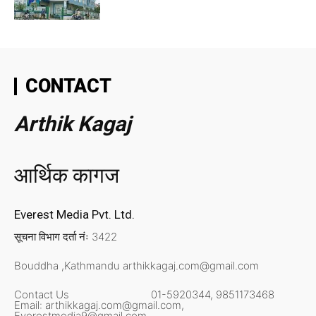
CONTACT
Arthik Kagaj
आर्थिक कागज
Everest Media Pvt. Ltd.
सूचना विभाग दर्ता नंः 3422
Bouddha ,Kathmandu
arthikkagaj.com@gmail.com
Contact Us
01-5920344,
9851173468
Email:
arthikkagaj.com@gmail.com,
Everestmedia9@gmail.com