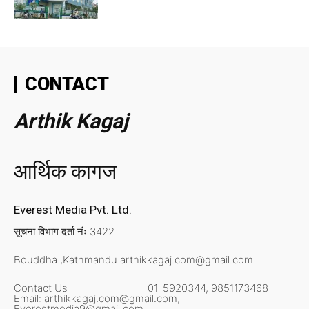
CONTACT
Arthik Kagaj
आर्थिक कागज
Everest Media Pvt. Ltd.
सूचना विभाग दर्ता नंः 3422
Bouddha ,Kathmandu
arthikkagaj.com@gmail.com
Contact Us
01-5920344,
9851173468
Email:
arthikkagaj.com@gmail.com,
Everestmedia9@gmail.com