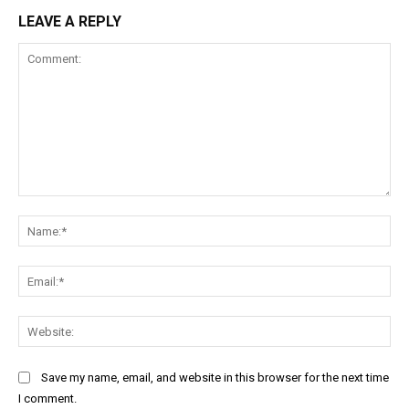
LEAVE A REPLY
Comment:
Na
Ema
Web
Save my name, email, and website in this browser for the next time
I comment.