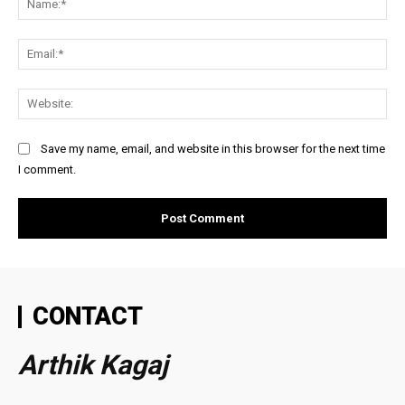
Ema
Web
Save my name, email, and website in this browser for the next time
I comment.
CONTACT
Arthik Kagaj