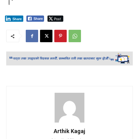
।’
Post
Share
Share
Arthik Kagaj